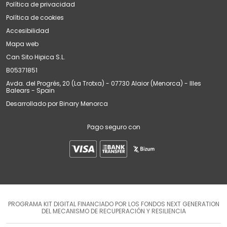
Política de privacidad
Política de cookies
Accesibilidad
Mapa web
Can Sito Hipica S.L.
B05371851
Avda. del Progrés, 20 (La Trotxa) - 07730 Alaior (Menorca) - Illes
Balears - Spain
Desarrollado por
Binary Menorca
Pago seguro con
PROGRAMA KIT DIGITAL FINANCIADO POR LOS FONDOS NEXT GENERATION
DEL MECANISMO DE RECUPERACIÓN Y RESILIENCIA