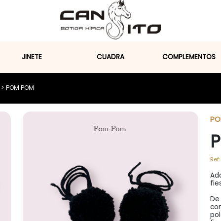
JINETE
CUADRA
COMPLEMENTOS
> POM POM
PO
Ref:
Ado
fie
De 
con
pol