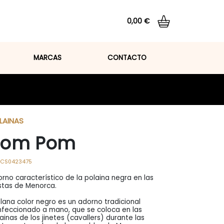
0,00 €
Total:
0,00 €
MARCAS
CONTACTO
VER CESTA
LAINAS
Pom Pom
CS0423475
rno característico de la polaina negra en las
stas de Menorca.
lana color negro es un adorno tradicional
feccionado a mano, que se coloca en las
ainas de los jinetes (cavallers) durante las