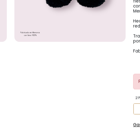
fie
com
Mer
Hec
re
Tra
por
Fab
21
Ga