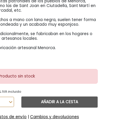
stas patronales de los pueblos de Menorca,
o las de Sant Joan en Ciutadella, Sant Martí en
cadal, etc.
hos a mano con lana negra, suelen tener forma
dondeada y un acabado muy esponjoso.
dicionalmente, se fabricaban en los hogares o
 artesanos locales.
ricación artesanal Menorca.
Producto sin stock
% IVA incluido
AÑADIR A LA CESTA
stos de envío
|
Cambios y devoluciones