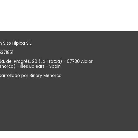
 Sito Hipica S.L.
371851
a. del Progrés, 20 (La Trotxa) - 07730 Alaior
norca) - Illes Balears - Spain
sarrollado por
Binary Menorca