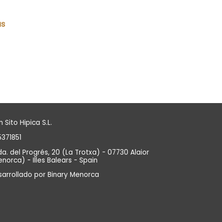
us
 Sito Hipica S.L.
371851
a. del Progrés, 20 (La Trotxa) - 07730 Alaior
norca) - Illes Balears - Spain
sarrollado por
Binary Menorca