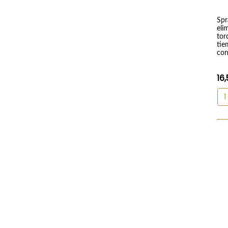
Spr
eli
tor
tie
con
16