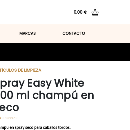
0,00 €
Total:
0,00 €
MARCAS
CONTACTO
VER CESTA
TÍCULOS DE LIMPIEZA
pray Easy White
00 ml champú en
eco
CS0900703
mpú en spray seco para caballos tordos.