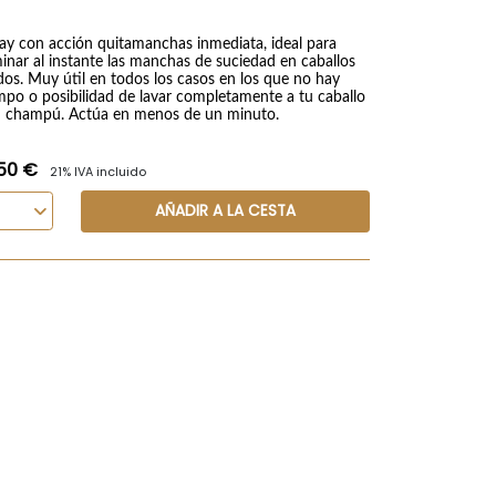
ay con acción quitamanchas inmediata, ideal para
minar al instante las manchas de suciedad en caballos
dos. Muy útil en todos los casos en los que no hay
mpo o posibilidad de lavar completamente a tu caballo
 champú. Actúa en menos de un minuto.
,50 €
21% IVA incluido
AÑADIR A LA CESTA
Instrucciones de uso:
Rocíe sobre las manchas a eliminar, dejándolo actuar durante
el proceso si las manchas persisten. Advertencia: contiene per
Si el producto entra en contacto con ellos, enjuague inmedia